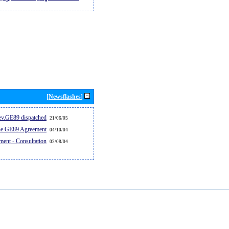
[Newsflashes]
v.GE89 dispatched...
21/06/05
the GE89 Agreement
04/10/04
ent - Consultation
02/08/04