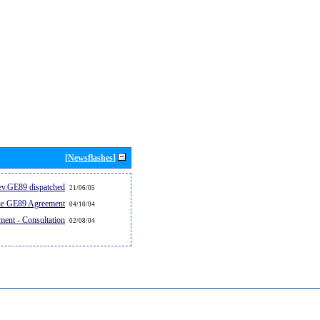
[Newsflashes]
v.GE89 dispatched...
21/06/05
the GE89 Agreement
04/10/04
ent - Consultation
02/08/04