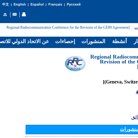
English
Español
Français
Русский
中文
|
|
|
|
: [Regional Radiocommunication Conference for the Revision of the GE89 Agreement
:
ات
ار
أنشطة
المنشورات
إحصاءات
عن الاتحاد الدولي للاتص
[Regional Radiocom
Revision of th
ة
ائق
منشورات