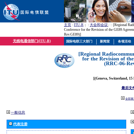
主页
:
ITU-R
； :
大会和会议
; :
: [Regional Ra
Conference for the Revision of the GE89 Agree
Rev.GE89)]
无线电通信部门(ITU-R)
国际电联三大部门
新闻室
各项活动
[Regional Radiocommun
for the Revision of t
(RRC-06-Re
[(Geneva, Switzerland, 15
最后文
全部展
一般信息
代表注册