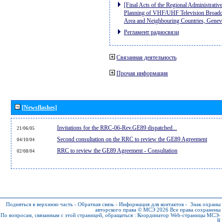
[Final Acts of the Regional Administrativ
Planning of VHF/UHF Television Broadcas
Area and Neighbouring Countries, Gene
Регламент радиосвязи
Связанная деятельность
Прочая информация
[Newsflashes]
Invitations for the RRC-06-Rev.GE89 dispatched...
21/06/05
Second consultation on the RRC to review the GE89 Agreement
04/10/04
RRC to review the GE89 Agreement - Consultation
02/08/04
Подняться в верхнюю часть
-
Обратная связь
-
Информация для контактов
-
Знак охраны
авторского права © МСЭ 2026
Все права сохранены
По вопросам, связанным с этой страницей, обращаться :
Координатор Web-страницы МСЭ-
R