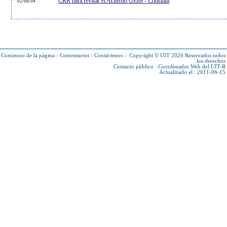
CRR para revisar el Acuerdo GE89 - Consulta
02/08/04
Comienzo de la página
-
Comentarios
-
Contáctenos
-
Copyright © UIT 2026
Reservados todos
los derechos
Contacto público :
Coordenador Web del UIT-R
Actualizado el : 2011-06-15