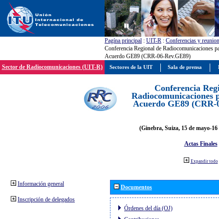
Pagína principal
:
UIT-R
:
Conferencias y reunio
Conferencia Regional de Radiocomunicaciones par
Acuerdo GE89 (CRR-06-Rev.GE89)
Sector de Radiocomunicaciones (UIT-R)
Sectores de la UIT
Sala de prensa
Conferencia Reg
Radiocomunicaciones pa
Acuerdo GE89 (CRR-
(Ginebra, Suiza, 15 de mayo-16 
Actas Finales
Expandir todo
Información general
Documentos
Inscripción de delegados
Órdenes del día (OJ)