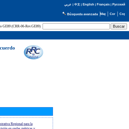
English
Français
Русский
عربي
|
中文
|
|
|
Búsqueda avanzada
uerdo GE89 (CRR-06-Rev.GE89)
Acuerdo
trativa Regional para la
evisión en ondas métricas y