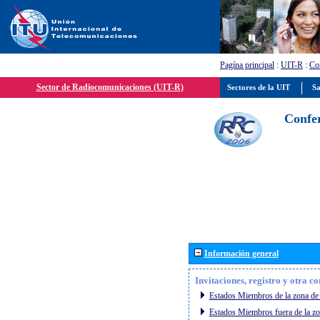
Pagína principal
:
UIT-R
:
Con
Sector de Radiocomunicaciones (UIT-R)
Sectores de la UIT
Sa
Confer
Información general
Invitaciones, registro y otra c
Estados Miembros de la zona de 
Estados Miembros fuera de la zo