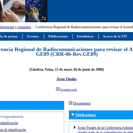
ferencias y reuniones
:
: Conferencia Regional de Radiocomunicaciones para revisar el Ac
la de prensa
Eventos
Publicaciones
Estadísticas
Acerca de la UIT
encia Regional de Radiocomunicaciones para revisar el 
GE89 (CRR-06-Rev.GE89)
(Ginebra, Suiza, 15 de mayo-16 de junio de 2006)
Actas Finales
Expandir todo
Documentos
Publicaciones
orrespondencia
planificación
Actas Finales de la Conferencia Adminis
na de planificación
planificación de la radiodifusión de tel