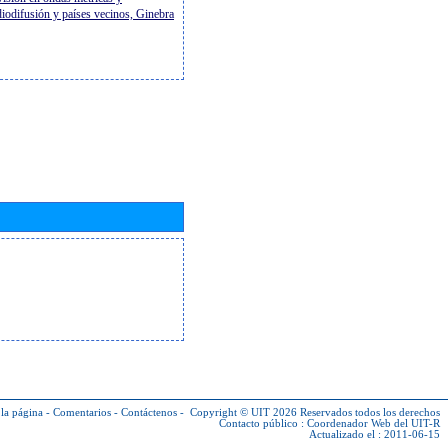
diodifusión y países vecinos, Ginebra
la página
-
Comentarios
-
Contáctenos
-
Copyright © UIT 2026
Reservados todos los derechos
Contacto público :
Coordenador Web del UIT-R
Actualizado el : 2011-06-15