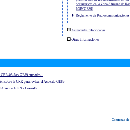
decimétricas en la Zona Africana de Ra
1989(GE89)
Reglamento de Radiocommunicaciones
Actividades relacionadas
Otras informaciones
el CRR-06-Rev.GE89 enviadas...
ón sobre la CRR para revisar el Acuerdo GE89
el Acuerdo GE89 - Consulta
Comienzo de 