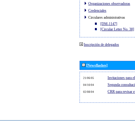
Organizaciones observadoras
Credenciales
Circulares administrativas
[DM-1147]
[Circular Letter No. 38]
Inscripción de delegados
[Newsflashes]
Invitaciones para 
21/06/05
Segunda consultaci
04/10/04
CRR para revisar 
02/08/04