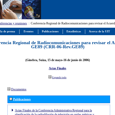
ferencias y reuniones
:
: Conferencia Regional de Radiocomunicaciones para revisar el Ac
la de prensa
Eventos
Publicaciones
Estadísticas
Acerca de la UIT
encia Regional de Radiocomunicaciones para revisar el 
GE89 (CRR-06-Rev.GE89)
(Ginebra, Suiza, 15 de mayo-16 de junio de 2006)
Actas Finales
Expandir todo
Documentos
Publicaciones
Actas Finales de la Conferencia Administrativa Regional para la
planificación de la radiodifusión de televisión en ondas métricas y