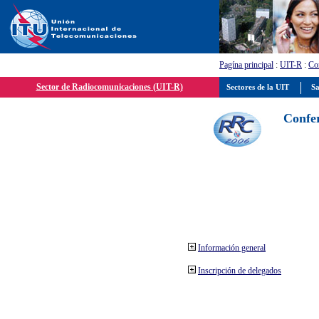
Pagína principal
:
UIT-R
:
Con
Sector de Radiocomunicaciones (UIT-R)
Sectores de la UIT
Sa
Confer
Información general
Inscripción de delegados