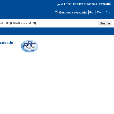
English
Français
Русский
عربي
|
中文
|
|
|
Búsqueda avanzada
uerdo GE89 (CRR-06-Rev.GE89)
Acuerdo