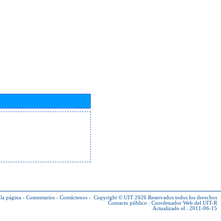
la página
-
Comentarios
-
Contáctenos
-
Copyright © UIT 2026
Reservados todos los derechos
Contacto público :
Coordenador Web del UIT-R
Actualizado el : 2011-06-15