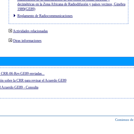
decimétricas en la Zona Africana de Radiodifusión y países vecinos, Ginebra
1989(GE89)
Reglamento de Radiocommunicaciones
Actividades relacionadas
Otras informaciones
el CRR-06-Rev.GE89 enviadas...
ón sobre la CRR para revisar el Acuerdo GE89
el Acuerdo GE89 - Consulta
Comienzo de 