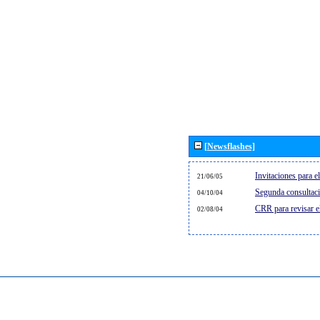
[Newsflashes]
Invitaciones para 
21/06/05
Segunda consultaci
04/10/04
CRR para revisar 
02/08/04