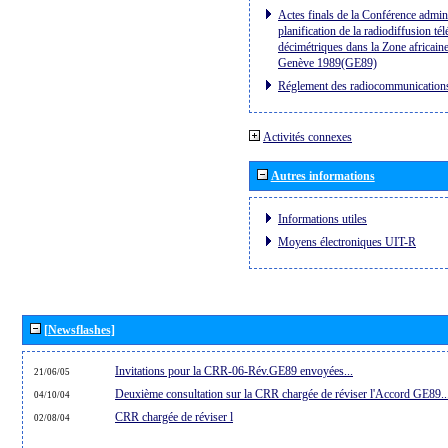
Actes finals de la Conférence admini
planification de la radiodiffusion té
décimétriques dans la Zone africaine
Genève 1989(GE89)
Réglement des radiocommunication
Activités connexes
Autres informations
Informations utiles
Moyens électroniques UIT-R
[Newsflashes]
Invitations pour la CRR-06-Rév.GE89 envoyées...
21/06/05
Deuxième consultation sur la CRR chargée de réviser l'Accord GE89..
04/10/04
CRR chargée de réviser l
02/08/04