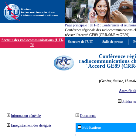
Page principale
:
UIT-R
:
Conférences et réunion
Conférence régionale des radiocommunications c
réviser l´Accord GE89 (CRR-06-Rev.GE89)
Secteur des radiocommunications (UIT-
Secteurs de l'UIT
Salle de presse
E
R)
Conférence régi
radiocommunications cha
´Accord GE89 (CRR
(Genève, Suisse, 15 mai
Actes final
Afficher to
Information générale
Documents
Enregistrement des délégués
Publications