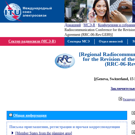
Домашний
:
МСЭ-R
:
Конференции и собрани
Radiocommunication Conference for the Revisio
Agreement (RRC-06-Rev.GE89)]
Сектор радиосвязи (МСЭ-R)
Секторы МСЭ
Отдел новостей
М
[Regional Radiocommun
for the Revision of t
(RRC-06-Re
[(Geneva, Switzerland, 15
Заключительн
Расширить
Общая информация
Письма-приглашения, регистрация и прочая корреспонденция
[Member States from the planning area]