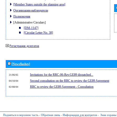
[Member States outside the planning area]
Организации-наблюдатели
Полномочия
[Administrative Circulars]
[DM-1147]
[Circular Letter No. 38]
Регистрация делегатов
[Newsflashes]
Invitations for the RRC-06-Rev.GE89 dispatched...
21/06/05
Second consultation on the RRC to review the GE89 Agreement
04/10/04
RRC to review the GE89 Agreement - Consultation
02/08/04
Подняться в верхнюю часть
-
Обратная связь
-
Информация для контактов
-
Знак охраны