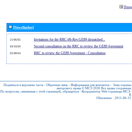
Проч
[Newsflashes]
Invitations for the RRC-06-Rev.GE89 dispatched...
21/06/05
Second consultation on the RRC to review the GE89 Agreement
04/10/04
RRC to review the GE89 Agreement - Consultation
02/08/04
Подняться в верхнюю часть
-
Обратная связь
-
Информация для контактов
-
Знак охраны
авторского права © МСЭ 2026
Все права сохранены
По вопросам, связанным с этой страницей, обращаться :
Координатор Web-страницы МСЭ-
R
Обновлено : 2011-06-15