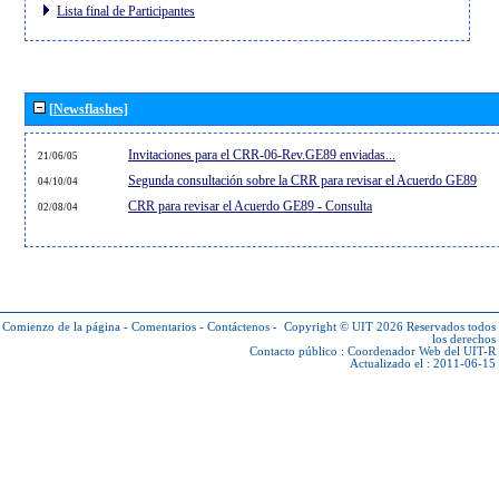
Lista final de Participantes
[Newsflashes]
Invitaciones para el CRR-06-Rev.GE89 enviadas...
21/06/05
Segunda consultación sobre la CRR para revisar el Acuerdo GE89
04/10/04
CRR para revisar el Acuerdo GE89 - Consulta
02/08/04
Comienzo de la página
-
Comentarios
-
Contáctenos
-
Copyright © UIT 2026
Reservados todos
los derechos
Contacto público :
Coordenador Web del UIT-R
Actualizado el : 2011-06-15