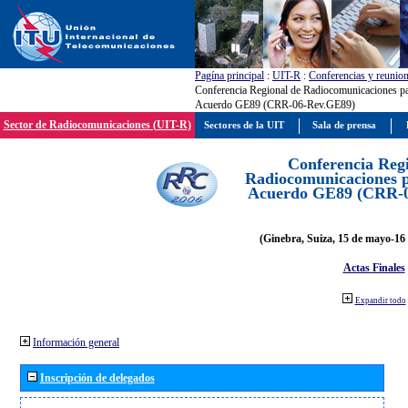
Pagína principal
:
UIT-R
:
Conferencias y reunio
Conferencia Regional de Radiocomunicaciones par
Acuerdo GE89 (CRR-06-Rev.GE89)
Sector de Radiocomunicaciones (UIT-R)
Sectores de la UIT
Sala de prensa
Conferencia Reg
Radiocomunicaciones pa
Acuerdo GE89 (CRR-
(Ginebra, Suiza, 15 de mayo-16 
Actas Finales
Expandir todo
Información general
Inscripción de delegados