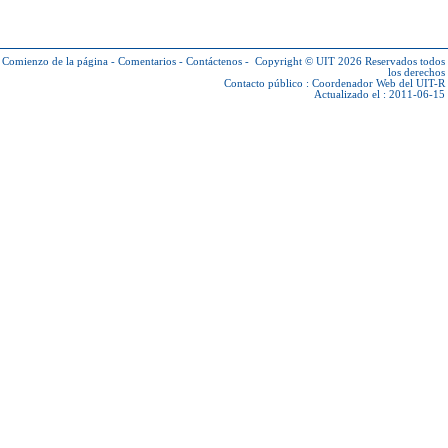
Comienzo de la página
-
Comentarios
-
Contáctenos
-
Copyright © UIT 2026
Reservados todos
los derechos
Contacto público :
Coordenador Web del UIT-R
Actualizado el : 2011-06-15