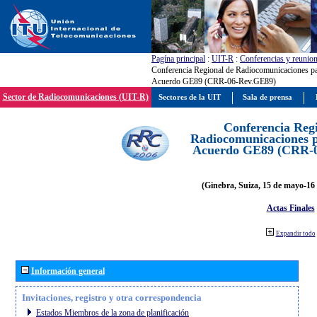
Pagína principal
:
UIT-R
:
Conferencias y reunio
Conferencia Regional de Radiocomunicaciones par
Acuerdo GE89 (CRR-06-Rev.GE89)
Sector de Radiocomunicaciones (UIT-R)
Sectores de la UIT
Sala de prensa
Conferencia Reg
Radiocomunicaciones pa
Acuerdo GE89 (CRR-
(Ginebra, Suiza, 15 de mayo-16 
Actas Finales
Expandir todo
Información general
Invitaciones, registro y otra correspondencia
Estados Miembros de la zona de planificación