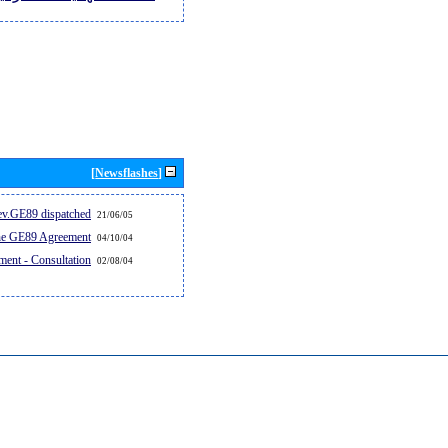
[Newsflashes]
v.GE89 dispatched...
21/06/05
the GE89 Agreement
04/10/04
ent - Consultation
02/08/04