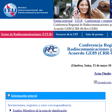
Pagína principal
:
UIT-R
:
Conferencias y reunio
Conferencia Regional de Radiocomunicaciones par
Acuerdo GE89 (CRR-06-Rev.GE89)
Sector de Radiocomunicaciones (UIT-R)
Sectores de la UIT
Sala de prensa
Conferencia Reg
Radiocomunicaciones pa
Acuerdo GE89 (CRR-
(Ginebra, Suiza, 15 de mayo-16 
Actas Finales
Expandir todo
Información general
Invitaciones, registro y otra correspondencia
Estados Miembros de la zona de planificación