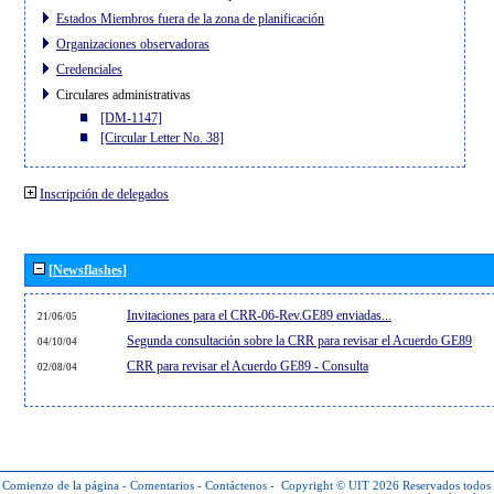
Estados Miembros fuera de la zona de planificación
Organizaciones observadoras
Credenciales
Circulares administrativas
[DM-1147]
[Circular Letter No. 38]
Inscripción de delegados
[Newsflashes]
Invitaciones para el CRR-06-Rev.GE89 enviadas...
21/06/05
Segunda consultación sobre la CRR para revisar el Acuerdo GE89
04/10/04
CRR para revisar el Acuerdo GE89 - Consulta
02/08/04
Comienzo de la página
-
Comentarios
-
Contáctenos
-
Copyright © UIT 2026
Reservados todos