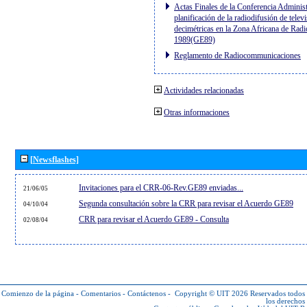
Actas Finales de la Conferencia Administ
planificación de la radiodifusión de telev
decimétricas en la Zona Africana de Radi
1989(GE89)
Reglamento de Radiocommunicaciones
Actividades relacionadas
Otras informaciones
[Newsflashes]
Invitaciones para el CRR-06-Rev.GE89 enviadas...
21/06/05
Segunda consultación sobre la CRR para revisar el Acuerdo GE89
04/10/04
CRR para revisar el Acuerdo GE89 - Consulta
02/08/04
Comienzo de la página
-
Comentarios
-
Contáctenos
-
Copyright © UIT 2026
Reservados todos
los derechos