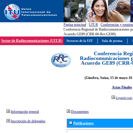
Pagína principal
:
UIT-R
:
Conferencias y reunio
Conferencia Regional de Radiocomunicaciones par
Acuerdo GE89 (CRR-06-Rev.GE89)
Sector de Radiocomunicaciones (UIT-R)
Sectores de la UIT
Sala de prensa
Conferencia Reg
Radiocomunicaciones pa
Acuerdo GE89 (CRR-
(Ginebra, Suiza, 15 de mayo-16 
Actas Finales
Expandir todo
Información general
Documentos
Inscripción de delegados
Publicaciones