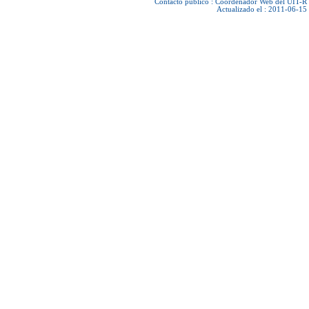
Contacto público :
Coordenador Web del UIT-R
Actualizado el : 2011-06-15