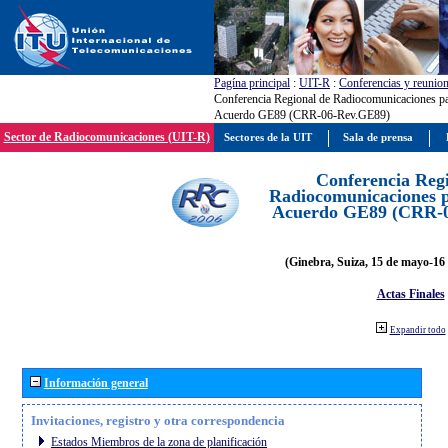
Pagína principal
:
UIT-R
:
Conferencias y reunio
Conferencia Regional de Radiocomunicaciones par
Acuerdo GE89 (CRR-06-Rev.GE89)
Sector de Radiocomunicaciones (UIT-R)
Sectores de la UIT
Sala de prensa
Conferencia Reg
Radiocomunicaciones pa
Acuerdo GE89 (CRR-
(Ginebra, Suiza, 15 de mayo-16 
Actas Finales
Expandir todo
Información general
Invitaciones, registro y otra correspondencia
Estados Miembros de la zona de planificación