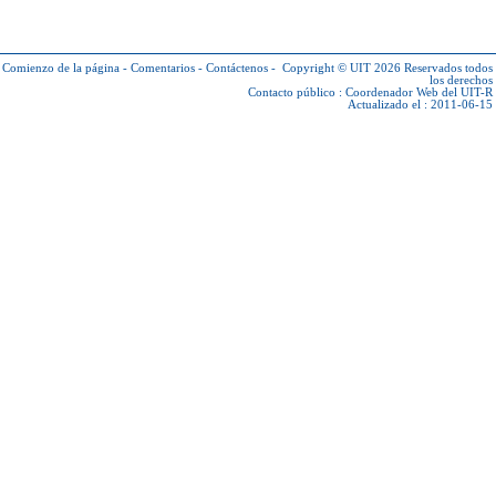
Comienzo de la página
-
Comentarios
-
Contáctenos
-
Copyright © UIT 2026
Reservados todos
los derechos
Contacto público :
Coordenador Web del UIT-R
Actualizado el : 2011-06-15