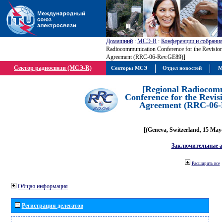
Домашний
:
МСЭ-R
:
Конференции и собрани
Radiocommunication Conference for the Revisio
Agreement (RRC-06-Rev.GE89)]
Сектор радиосвязи (МСЭ-R)
Секторы МСЭ
Отдел новостей
М
[Regional Radiocom
Conference for the Revis
Agreement (RRC-06-
[(Geneva, Switzerland, 15 May
Заключительные 
Расширить все
Общая информация
Регистрация делегатов