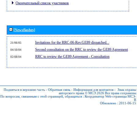
Окончательный список участников
[Newsflashes]
Invitations for the RRC-06-Rev.GE89 dispatched...
21/06/05
Second consultation on the RRC to review the GE89 Agreement
04/10/04
RRC to review the GE89 Agreement - Consultation
02/08/04
Подняться в верхнюю часть
-
Обратная связь
-
Информация для контактов
-
Знак охраны
авторского права © МСЭ 2026
Все права сохранены
По вопросам, связанным с этой страницей, обращаться :
Координатор Web-страницы МСЭ-
R
Обновлено : 2011-06-15