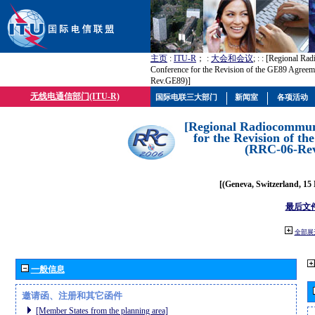
主页
:
ITU-R
； :
大会和会议
; :
: [Regional Ra
Conference for the Revision of the GE89 Agree
Rev.GE89)]
无线电通信部门(ITU-R)
国际电联三大部门
新闻室
各项活动
[Regional Radiocommun
for the Revision of t
(RRC-06-Re
[(Geneva, Switzerland, 15
最后文
全部展
一般信息
邀请函、注册和其它函件
[Member States from the planning area]