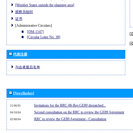
[Member States outside the planning area]
观察员组织
证书
[Administrative Circulars]
[DM-1147]
[Circular Letter No. 38]
代表注册
与会者最后名单
[Newsflashes]
Invitations for the RRC-06-Rev.GE89 dispatched...
21/06/05
Second consultation on the RRC to review the GE89 Agreement
04/10/04
RRC to review the GE89 Agreement - Consultation
02/08/04