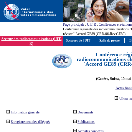
Page principale
:
UIT-R
:
Conférences et réunion
Conférence régionale des radiocommunications c
réviser l´Accord GE89 (CRR-06-Rev.GE89)
Secteur des radiocommunications (UIT-
Secteurs de l'UIT
Salle de presse
E
R)
Conférence régi
radiocommunications cha
´Accord GE89 (CRR
(Genève, Suisse, 15 mai
Actes final
Afficher to
Information générale
Documents
Enregistrement des délégués
Publications
Activités connexes