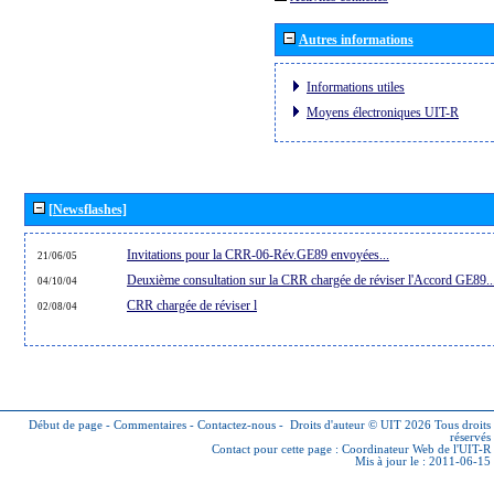
Autres informations
Informations utiles
Moyens électroniques UIT-R
[Newsflashes]
Invitations pour la CRR-06-Rév.GE89 envoyées...
21/06/05
Deuxième consultation sur la CRR chargée de réviser l'Accord GE89..
04/10/04
CRR chargée de réviser l
02/08/04
Début de page
-
Commentaires
-
Contactez-nous
-
Droits d'auteur © UIT 2026
Tous droits
réservés
Contact pour cette page :
Coordinateur Web de l'UIT-R
Mis à jour le : 2011-06-15