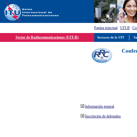
Pagína principal
:
UIT-R
:
Con
Sector de Radiocomunicaciones (UIT-R)
Sectores de la UIT
Sa
Confer
Información general
Inscripción de delegados