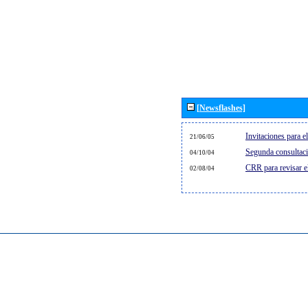
[Newsflashes]
Invitaciones para 
21/06/05
Segunda consultaci
04/10/04
CRR para revisar 
02/08/04