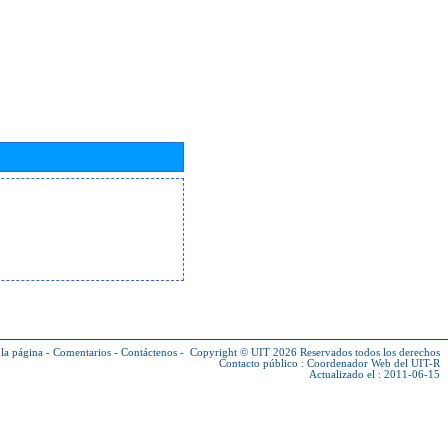
la página
-
Comentarios
-
Contáctenos
-
Copyright © UIT 2026
Reservados todos los derechos
Contacto público :
Coordenador Web del UIT-R
Actualizado el : 2011-06-15