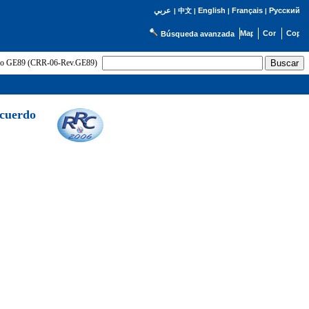
English
Français
Русский
عربي
|
中文
|
|
|
Búsqueda avanzada
uerdo GE89 (CRR-06-Rev.GE89)
Acuerdo