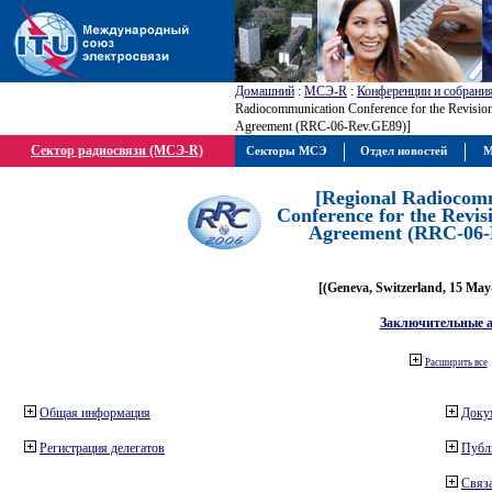
Домашний
:
МСЭ-R
:
Конференции и собрани
Radiocommunication Conference for the Revisio
Agreement (RRC-06-Rev.GE89)]
Сектор радиосвязи (МСЭ-R)
Секторы МСЭ
Отдел новостей
М
[Regional Radiocom
Conference for the Revis
Agreement (RRC-06-
[(Geneva, Switzerland, 15 May
Заключительные 
Расширить все
Общая информация
Доку
Регистрация делегатов
Публ
Связа