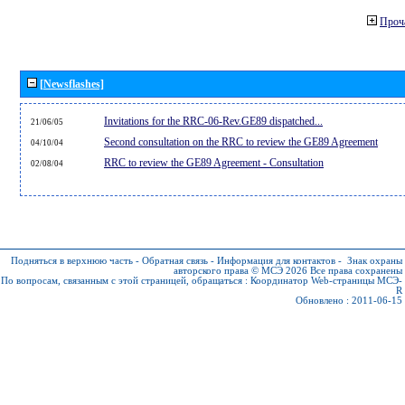
Проч
[Newsflashes]
Invitations for the RRC-06-Rev.GE89 dispatched...
21/06/05
Second consultation on the RRC to review the GE89 Agreement
04/10/04
RRC to review the GE89 Agreement - Consultation
02/08/04
Подняться в верхнюю часть
-
Обратная связь
-
Информация для контактов
-
Знак охраны
авторского права © МСЭ 2026
Все права сохранены
По вопросам, связанным с этой страницей, обращаться :
Координатор Web-страницы МСЭ-
R
Обновлено : 2011-06-15