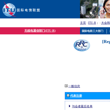
主页
:
ITU-R
； :
大会和
无线电通信部门(ITU-R)
国际电联三大部门
[Re
一般信息
代表注册
与会者最后名单