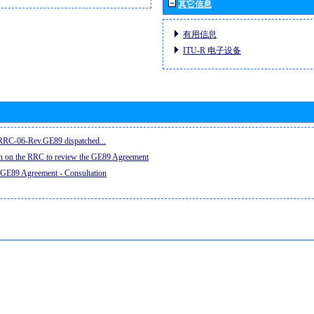
其它信息
有用信息
ITU-R 电子设备
e RRC-06-Rev.GE89 dispatched...
on on the RRC to review the GE89 Agreement
 GE89 Agreement - Consultation