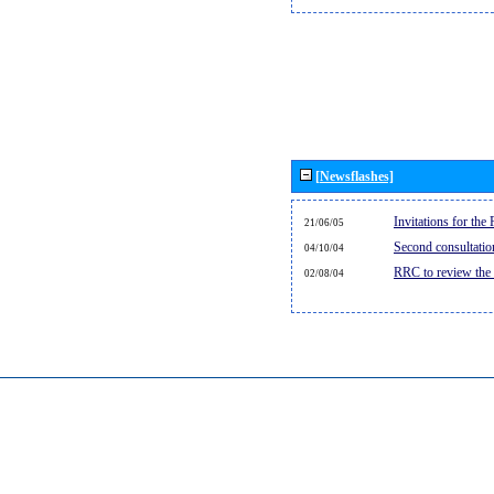
[Newsflashes]
Invitations for th
21/06/05
Second consultati
04/10/04
RRC to review the
02/08/04