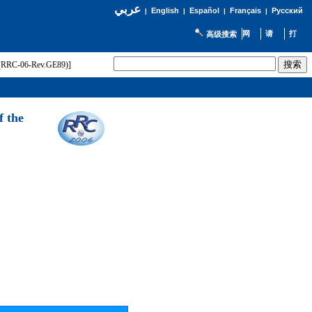
عربي
English
Español
Français
Русский
|
|
|
|
高级搜索
t (RRC-06-Rev.GE89)]
f the