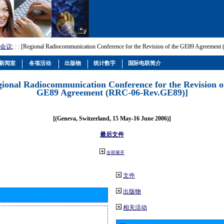
会议
; :
: [Regional Radiocommunication Conference for the Revision of the GE89 Agreemen
新闻室
各项活动
出版物
统计数字
国际电联简介
gional Radiocommunication Conference for the Revision o
GE89 Agreement (RRC-06-Rev.GE89)]
[(Geneva, Switzerland, 15 May-16 June 2006)]
最后文件
全部展开
文件
出版物
相关活动