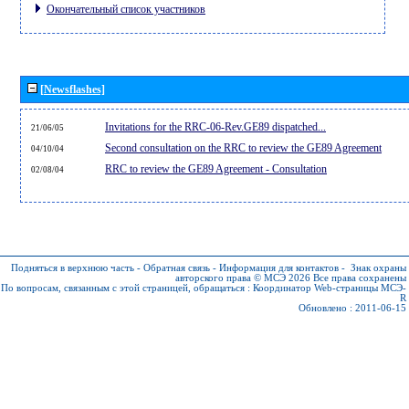
Окончательный список участников
[Newsflashes]
Invitations for the RRC-06-Rev.GE89 dispatched...
21/06/05
Second consultation on the RRC to review the GE89 Agreement
04/10/04
RRC to review the GE89 Agreement - Consultation
02/08/04
Подняться в верхнюю часть
-
Обратная связь
-
Информация для контактов
-
Знак охраны
авторского права © МСЭ 2026
Все права сохранены
По вопросам, связанным с этой страницей, обращаться :
Координатор Web-страницы МСЭ-
R
Обновлено : 2011-06-15