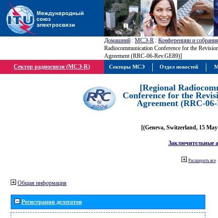
Домашний
:
МСЭ-R
:
Конференции и собрани
Radiocommunication Conference for the Revisio
Agreement (RRC-06-Rev.GE89)]
Сектор радиосвязи (МСЭ-R)
Секторы МСЭ
Отдел новостей
М
[Regional Radiocom
Conference for the Revis
Agreement (RRC-06-
[(Geneva, Switzerland, 15 May
Заключительные 
Расширить все
Общая информация
Регистрация делегатов