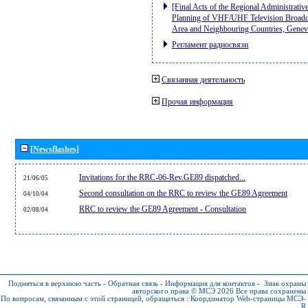
[Final Acts of the Regional Administrativ
Planning of VHF/UHF Television Broadcas
Area and Neighbouring Countries, Gene
Регламент радиосвязи
Связанная деятельность
Прочая информация
[Newsflashes]
Invitations for the RRC-06-Rev.GE89 dispatched...
21/06/05
Second consultation on the RRC to review the GE89 Agreement
04/10/04
RRC to review the GE89 Agreement - Consultation
02/08/04
Подняться в верхнюю часть
-
Обратная связь
-
Информация для контактов
-
Знак охраны
авторского права © МСЭ 2026
Все права сохранены
По вопросам, связанным с этой страницей, обращаться :
Координатор Web-страницы МСЭ-
R