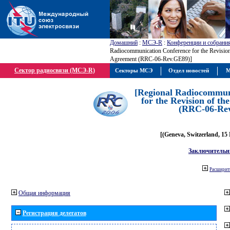
Домашний
:
МСЭ-R
:
Конференции и собрани
Radiocommunication Conference for the Revisio
Agreement (RRC-06-Rev.GE89)]
Сектор радиосвязи (МСЭ-R)
Секторы МСЭ
Отдел новостей
М
[Regional Radiocommun
for the Revision of t
(RRC-06-Re
[(Geneva, Switzerland, 15
Заключительн
Расширить
Общая информация
Регистрация делегатов