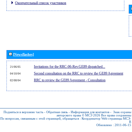
Окончательный список участников
[Newsflashes]
Invitations for the RRC-06-Rev.GE89 dispatched...
21/06/05
Second consultation on the RRC to review the GE89 Agreement
04/10/04
RRC to review the GE89 Agreement - Consultation
02/08/04
Подняться в верхнюю часть
-
Обратная связь
-
Информация для контактов
-
Знак охраны
авторского права © МСЭ 2026
Все права сохранены
По вопросам, связанным с этой страницей, обращаться :
Координатор Web-страницы МСЭ-
R
Обновлено : 2011-06-15