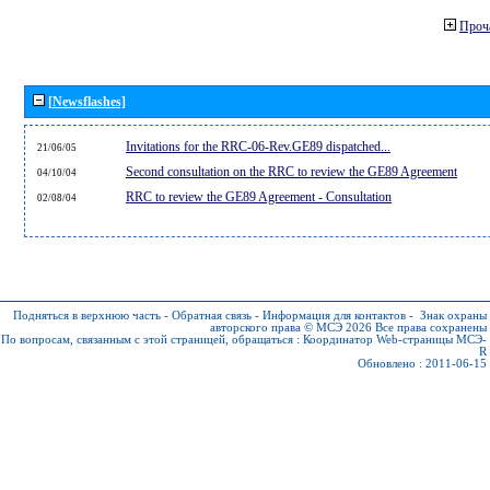
Проч
[Newsflashes]
Invitations for the RRC-06-Rev.GE89 dispatched...
21/06/05
Second consultation on the RRC to review the GE89 Agreement
04/10/04
RRC to review the GE89 Agreement - Consultation
02/08/04
Подняться в верхнюю часть
-
Обратная связь
-
Информация для контактов
-
Знак охраны
авторского права © МСЭ 2026
Все права сохранены
По вопросам, связанным с этой страницей, обращаться :
Координатор Web-страницы МСЭ-
R
Обновлено : 2011-06-15