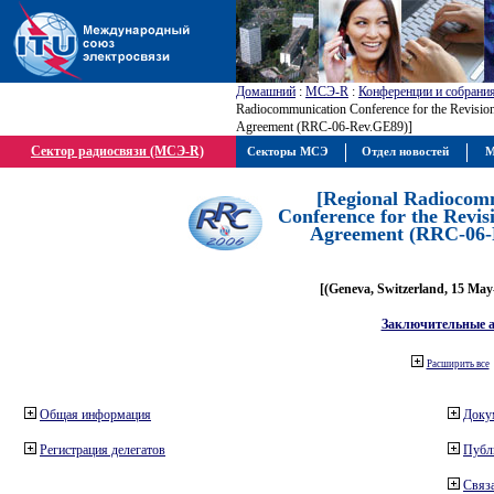
Домашний
:
МСЭ-R
:
Конференции и собрани
Radiocommunication Conference for the Revisio
Agreement (RRC-06-Rev.GE89)]
Сектор радиосвязи (МСЭ-R)
Секторы МСЭ
Отдел новостей
М
[Regional Radiocom
Conference for the Revis
Agreement (RRC-06-
[(Geneva, Switzerland, 15 May
Заключительные 
Расширить все
Общая информация
Доку
Регистрация делегатов
Публ
Связа