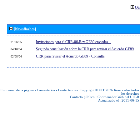
Otr
[Newsflashes]
Invitaciones para el CRR-06-Rev.GE89 enviadas...
21/06/05
Segunda consultación sobre la CRR para revisar el Acuerdo GE89
04/10/04
CRR para revisar el Acuerdo GE89 - Consulta
02/08/04
Comienzo de la página
-
Comentarios
-
Contáctenos
-
Copyright © UIT 2026
Reservados todos
los derechos
Contacto público :
Coordenador Web del UIT-R
Actualizado el : 2011-06-15