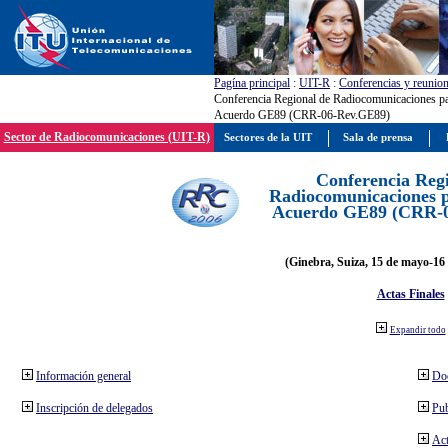
Pagína principal
:
UIT-R
:
Conferencias y reunio
Conferencia Regional de Radiocomunicaciones par
Acuerdo GE89 (CRR-06-Rev.GE89)
Sector de Radiocomunicaciones (UIT-R)
Sectores de la UIT
Sala de prensa
Conferencia Reg
Radiocomunicaciones pa
Acuerdo GE89 (CRR-
(Ginebra, Suiza, 15 de mayo-16 
Actas Finales
Expandir todo
Información general
Do
Inscripción de delegados
Pub
Act