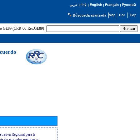
English
Français
Русский
عربي
|
中文
|
|
|
Búsqueda avanzada
uerdo GE89 (CRR-06-Rev.GE89)
Acuerdo
trativa Regional para la
evisión en ondas métricas y