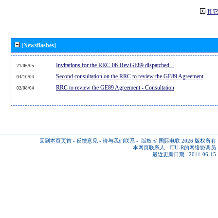
其
[Newsflashes]
Invitations for the RRC-06-Rev.GE89 dispatched...
21/06/05
Second consultation on the RRC to review the GE89 Agreement
04/10/04
RRC to review the GE89 Agreement - Consultation
02/08/04
回到本页页首
-
反馈意见
-
请与我们联系
-
版权 © 国际电联 2026
版权所有
本网页联系人 :
ITU-R的网络协调员
最近更新日期 : 2011-06-15