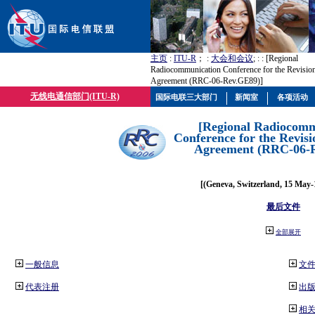
主页
:
ITU-R
； :
大会和会议
; :
: [Regional
Radiocommunication Conference for the Revisio
Agreement (RRC-06-Rev.GE89)]
无线电通信部门(ITU-R)
国际电联三大部门
新闻室
各项活动
[Regional Radiocomm
Conference for the Revisi
Agreement (RRC-06-
[(Geneva, Switzerland, 15 May-
最后文件
全部展开
一般信息
文
代表注册
出
相