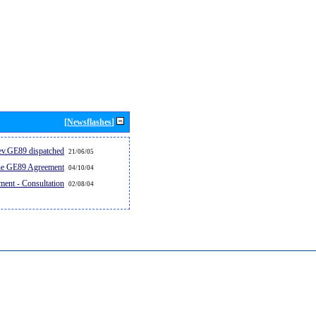
[Newsflashes]
v.GE89 dispatched...
21/06/05
the GE89 Agreement
04/10/04
ent - Consultation
02/08/04