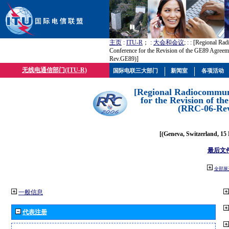
主页
:
ITU-R
； :
大会和会议
; :
: [Regional Ra
Conference for the Revision of the GE89 Agree
Rev.GE89)]
无线电通信部门(ITU-R)
国际电联三大部门
新闻室
各项活动
[Regional Radiocommun
for the Revision of t
(RRC-06-Re
[(Geneva, Switzerland, 15
最后文
全部展
一般信息
代表注册