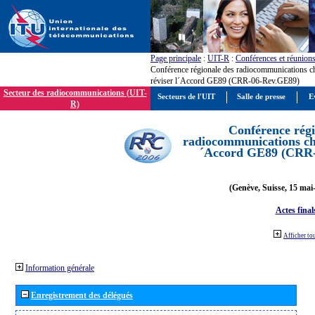
Page principale
:
UIT-R
:
Conférences et réunion
Conférence régionale des radiocommunications c
réviser l´Accord GE89 (CRR-06-Rev.GE89)
Secteur des radiocommunications (UIT-
Secteurs de l'UIT
Salle de presse
E
R)
Conférence régi
radiocommunications cha
´Accord GE89 (CRR
(Genève, Suisse, 15 mai
Actes final
Afficher to
Information générale
Enregistrement des délégués