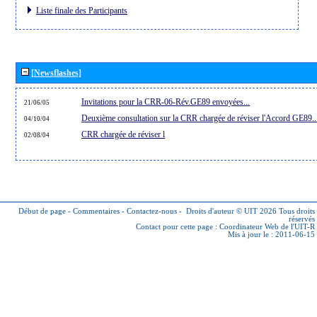
Liste finale des Participants
[Newsflashes]
Invitations pour la CRR-06-Rév.GE89 envoyées...
21/06/05
Deuxième consultation sur la CRR chargée de réviser l'Accord GE89..
04/10/04
CRR chargée de réviser l
02/08/04
Début de page
-
Commentaires
-
Contactez-nous
-
Droits d'auteur © UIT 2026
Tous droits
réservés
Contact pour cette page :
Coordinateur Web de l'UIT-R
Mis à jour le : 2011-06-15