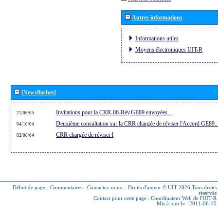
Autres informations
Informations utiles
Moyens électroniques UIT-R
[Newsflashes]
Invitations pour la CRR-06-Rév.GE89 envoyées...
21/06/05
Deuxième consultation sur la CRR chargée de réviser l'Accord GE89..
04/10/04
CRR chargée de réviser l
02/08/04
Début de page
-
Commentaires
-
Contactez-nous
-
Droits d'auteur © UIT 2026
Tous droits
réservés
Contact pour cette page :
Coordinateur Web de l'UIT-R
Mis à jour le : 2011-06-15