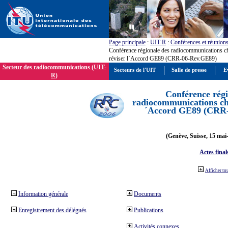
Page principale
:
UIT-R
:
Conférences et réunion
Conférence régionale des radiocommunications c
réviser l´Accord GE89 (CRR-06-Rev.GE89)
Secteur des radiocommunications (UIT-
Secteurs de l'UIT
Salle de presse
E
R)
Conférence régi
radiocommunications cha
´Accord GE89 (CRR
(Genève, Suisse, 15 mai
Actes final
Afficher to
Information générale
Documents
Enregistrement des délégués
Publications
Activités connexes