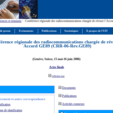
rences et réunions
:
: Conférence régionale des radiocommunications chargée de réviser l´Ac
de presse
Evénements
Publications
Statistiques
À propos de l'UIT
érence régionale des radiocommunications chargée de révi
´Accord GE89 (CRR-06-Rev.GE89)
(Genève, Suisse, 15 mai-16 juin 2006)
Actes finals
Afficher tout
Documents
Publications
strement et autre correspondance
Activités connexes
ification
ne de planification