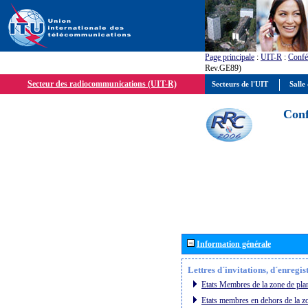
Page principale
:
UIT-R
:
Confé
Rev.GE89)
Secteur des radiocommunications (UIT-R)
Secteurs de l'UIT
Salle 
Conf
Information générale
Lettres d´invitations, d´enregi
Etats Membres de la zone de plan
Etats membres en dehors de la zo