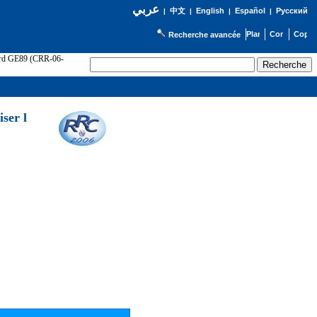
عربي
English
Español
Русский
|
中文
|
|
|
Recherche avancée
cord GE89 (CRR-06-
ser l