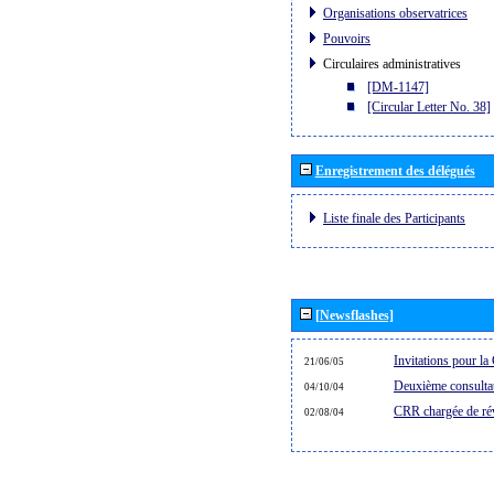
Organisations observatrices
Pouvoirs
Circulaires administratives
[DM-1147]
[Circular Letter No. 38]
Enregistrement des délégués
Liste finale des Participants
[Newsflashes]
Invitations pour 
21/06/05
Deuxième consultat
04/10/04
CRR chargée de rév
02/08/04