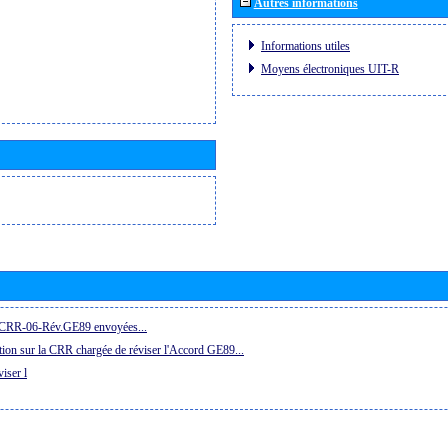
Autres informations
Informations utiles
Moyens électroniques UIT-R
la CRR-06-Rév.GE89 envoyées...
ion sur la CRR chargée de réviser l'Accord GE89...
iser l