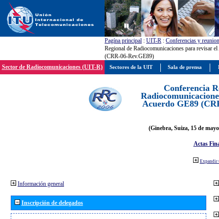
Pagína principal
:
UIT-R
:
Conferencias y reunio
Regional de Radiocomunicaciones para revisar e
(CRR-06-Rev.GE89)
Sector de Radiocomunicaciones (UIT-R)
Sectores de la UIT
Sala de prensa
Conferencia R
Radiocomunicaciones
Acuerdo GE89 (CR
(Ginebra, Suiza, 15 de mayo
Actas Fina
Expandir 
Información general
Inscripción de delegados