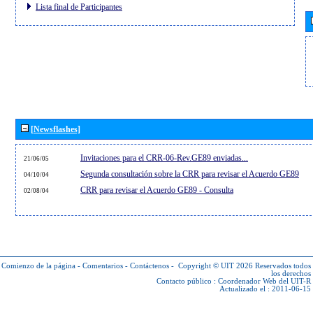
Lista final de Participantes
[Newsflashes]
Invitaciones para el CRR-06-Rev.GE89 enviadas...
21/06/05
Segunda consultación sobre la CRR para revisar el Acuerdo GE89
04/10/04
CRR para revisar el Acuerdo GE89 - Consulta
02/08/04
Comienzo de la página
-
Comentarios
-
Contáctenos
-
Copyright © UIT 2026
Reservados todos
los derechos
Contacto público :
Coordenador Web del UIT-R
Actualizado el : 2011-06-15