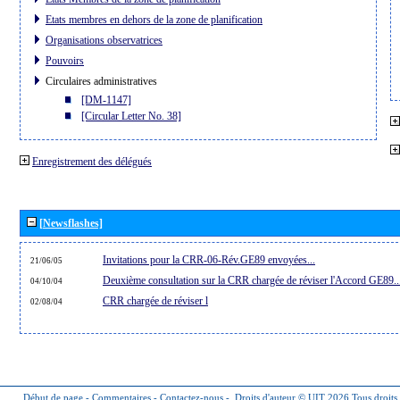
Etats membres en dehors de la zone de planification
Organisations observatrices
Pouvoirs
Circulaires administratives
[DM-1147]
[Circular Letter No. 38]
Enregistrement des délégués
[Newsflashes]
Invitations pour la CRR-06-Rév.GE89 envoyées...
21/06/05
Deuxième consultation sur la CRR chargée de réviser l'Accord GE89..
04/10/04
CRR chargée de réviser l
02/08/04
Début de page
-
Commentaires
-
Contactez-nous
-
Droits d'auteur © UIT 2026
Tous droits