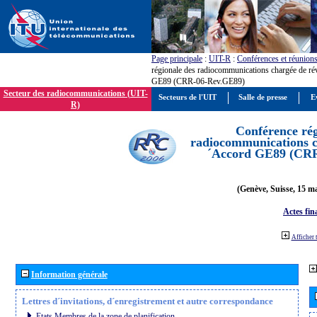
Page principale
:
UIT-R
:
Conférences et réunion
régionale des radiocommunications chargée de ré
GE89 (CRR-06-Rev.GE89)
Secteur des radiocommunications (UIT-
Secteurs de l'UIT
Salle de presse
E
R)
Conférence rég
radiocommunications ch
´Accord GE89 (CR
(Genève, Suisse, 15 ma
Actes fin
Afficher 
Information générale
Lettres d´invitations, d´enregistrement et autre correspondance
Etats Membres de la zone de planification