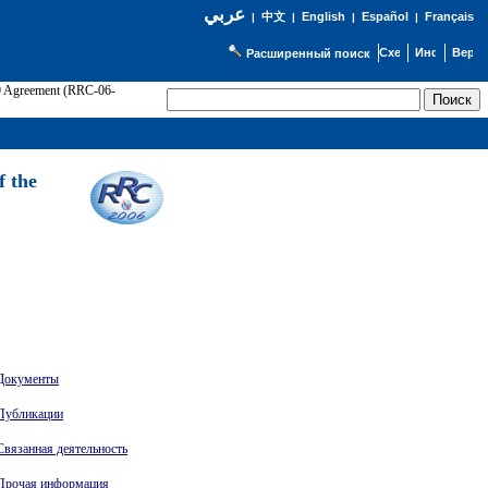
عربي
English
Español
Français
|
中文
|
|
|
Расширенный поиск
89 Agreement (RRC-06-
Э
f the
Документы
Публикации
Связанная деятельность
Прочая информация