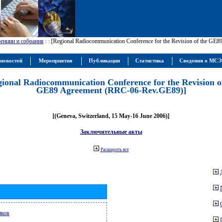
енции и собрания
:
: [Regional Radiocommunication Conference for the Revision of the GE
новостей
Мероприятия
Публикации
Статистика
Сведения о МС
gional Radiocommunication Conference for the Revision o
GE89 Agreement (RRC-06-Rev.GE89)]
[(Geneva, Switzerland, 15 May-16 June 2006)]
Заключительные акты
Расширить все
иков