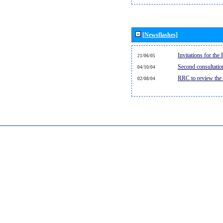
[Newsflashes]
Invitations for th
21/06/05
Second consultati
04/10/04
RRC to review the
02/08/04