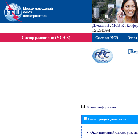
Домашний
:
МСЭ-R
:
Конфер
Rev.GE89)]
Сектор радиосвязи (МСЭ-R)
Секторы МСЭ
Отдел 
[Re
Общая информация
Регистрация делегатов
Окончательный список участн