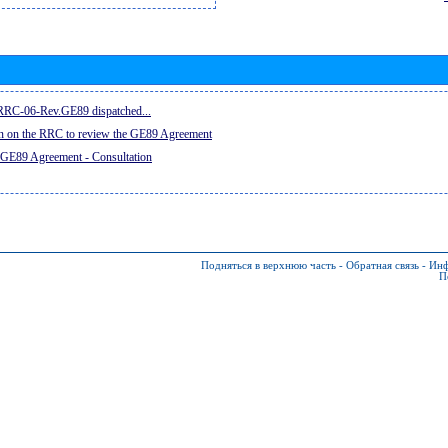
e RRC-06-Rev.GE89 dispatched...
on on the RRC to review the GE89 Agreement
 GE89 Agreement - Consultation
Подняться в верхнюю часть
-
Обратная связь
-
Инф
П