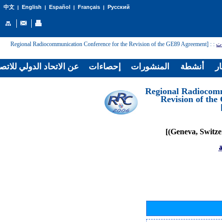
English
Español
Français
Русский
中文
|
|
|
|
: [Regional Radiocommunication Conference for the Revision of the GE89 Agreement
:
ات
ار
أنشطة
المنشورات
إحصاءات
عن الاتحاد الدولي للاتص
[Regional Radiocom
Revision of th
ة