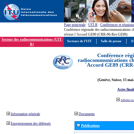
Page principale
:
UIT-R
:
Conférences et réunion
Conférence régionale des radiocommunications c
réviser l´Accord GE89 (CRR-06-Rev.GE89)
Secteur des radiocommunications (UIT-
Secteurs de l'UIT
Salle de presse
E
R)
Conférence régi
radiocommunications cha
´Accord GE89 (CRR
(Genève, Suisse, 15 mai
Actes final
Afficher to
Information générale
Documents
Enregistrement des délégués
Publications