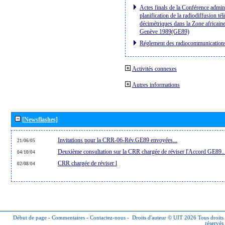
Actes finals de la Conférence admini
planification de la radiodiffusion té
décimétriques dans la Zone africaine
Genève 1989(GE89)
Réglement des radiocommunication
Activités connexes
Autres informations
[Newsflashes]
Invitations pour la CRR-06-Rév.GE89 envoyées...
21/06/05
Deuxième consultation sur la CRR chargée de réviser l'Accord GE89..
04/10/04
CRR chargée de réviser l
02/08/04
Début de page
-
Commentaires
-
Contactez-nous
-
Droits d'auteur © UIT 2026
Tous droits
réservés