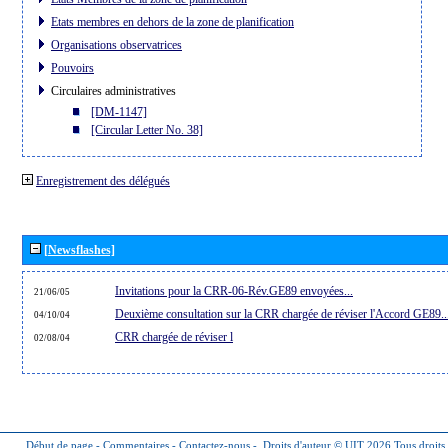
Etats membres en dehors de la zone de planification
Organisations observatrices
Pouvoirs
Circulaires administratives
[DM-1147]
[Circular Letter No. 38]
Enregistrement des délégués
[Newsflashes]
Invitations pour la CRR-06-Rév.GE89 envoyées...
21/06/05
Deuxième consultation sur la CRR chargée de réviser l'Accord GE89..
04/10/04
CRR chargée de réviser l
02/08/04
Début de page
-
Commentaires
-
Contactez-nous
-
Droits d'auteur © UIT 2026
Tous droits