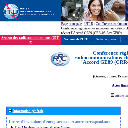
Page principale
:
UIT-R
:
Conférences et réunion
Conférence régionale des radiocommunications c
réviser l´Accord GE89 (CRR-06-Rev.GE89)
Secteur des radiocommunications (UIT-
Secteurs de l'UIT
Salle de presse
E
R)
Conférence régi
radiocommunications cha
´Accord GE89 (CRR
(Genève, Suisse, 15 mai
Actes final
Afficher to
Information générale
Lettres d´invitations, d´enregistrement et autre correspondance
Etats Membres de la zone de planification