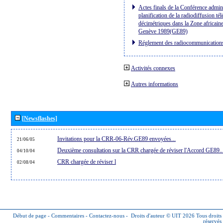
Actes finals de la Conférence admini
planification de la radiodiffusion té
décimétriques dans la Zone africaine
Genève 1989(GE89)
Réglement des radiocommunication
Activités connexes
Autres informations
[Newsflashes]
Invitations pour la CRR-06-Rév.GE89 envoyées...
21/06/05
Deuxième consultation sur la CRR chargée de réviser l'Accord GE89..
04/10/04
CRR chargée de réviser l
02/08/04
Début de page
-
Commentaires
-
Contactez-nous
-
Droits d'auteur © UIT 2026
Tous droits
réservés