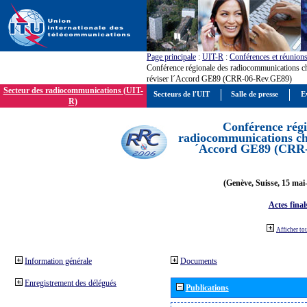
Page principale
:
UIT-R
:
Conférences et réunion
Conférence régionale des radiocommunications c
réviser l´Accord GE89 (CRR-06-Rev.GE89)
Secteur des radiocommunications (UIT-
Secteurs de l'UIT
Salle de presse
E
R)
Conférence régi
radiocommunications cha
´Accord GE89 (CRR
(Genève, Suisse, 15 mai
Actes final
Afficher to
Information générale
Documents
Enregistrement des délégués
Publications