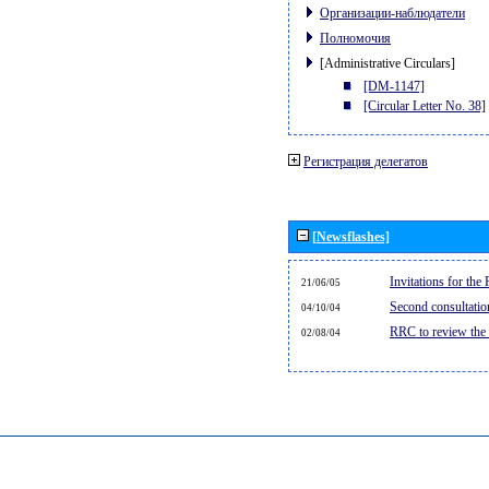
Организации-наблюдатели
Полномочия
[Administrative Circulars]
[DM-1147]
[Circular Letter No. 38]
Регистрация делегатов
[Newsflashes]
Invitations for th
21/06/05
Second consultati
04/10/04
RRC to review the
02/08/04