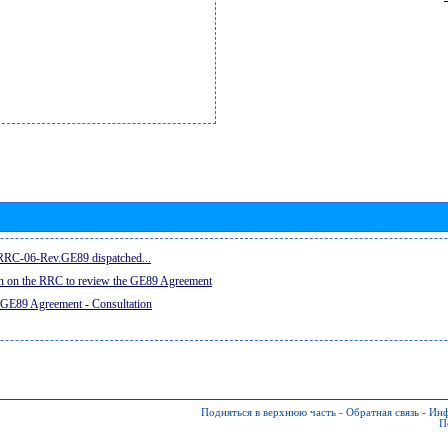
e RRC-06-Rev.GE89 dispatched...
on on the RRC to review the GE89 Agreement
 GE89 Agreement - Consultation
Подняться в верхнюю часть
-
Обратная связь
-
Инф
П