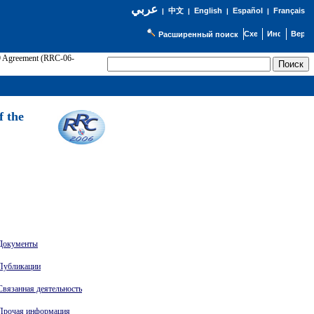
عربي
English
Español
Français
|
中文
|
|
|
Расширенный поиск
89 Agreement (RRC-06-
Э
f the
Документы
Публикации
Связанная деятельность
Прочая информация