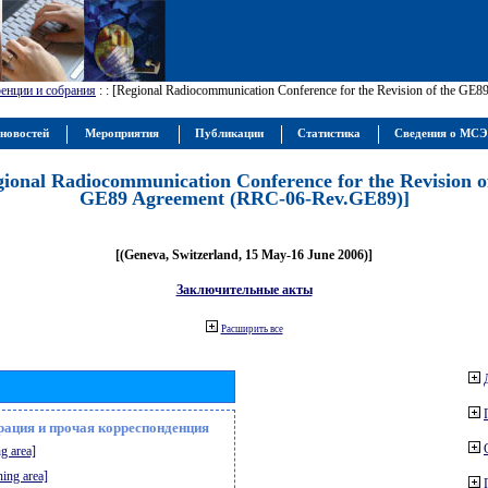
енции и собрания
:
: [Regional Radiocommunication Conference for the Revision of the GE
новостей
Мероприятия
Публикации
Статистика
Сведения о МС
gional Radiocommunication Conference for the Revision o
GE89 Agreement (RRC-06-Rev.GE89)]
[(Geneva, Switzerland, 15 May-16 June 2006)]
Заключительные акты
Расширить все
рация и прочая корреспонденция
g area]
ning area]