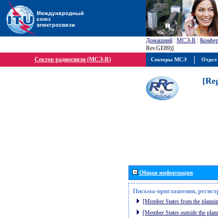
Домашний
:
МСЭ-R
:
Конфер
Rev.GE89)]
Сектор радиосвязи (МСЭ-R)
Секторы МСЭ
Отдел 
[Re
Общая информация
Письма-приглашения, регист
[Member States from the plannin
[Member States outside the plan