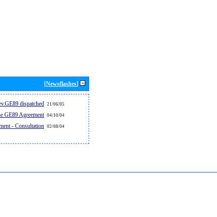
[Newsflashes]
v.GE89 dispatched...
21/06/05
the GE89 Agreement
04/10/04
ent - Consultation
02/08/04