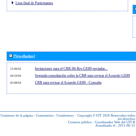
Lista final de Participantes
[Newsflashes]
Invitaciones para el CRR-06-Rev.GE89 enviadas...
21/06/05
Segunda consultación sobre la CRR para revisar el Acuerdo GE89
04/10/04
CRR para revisar el Acuerdo GE89 - Consulta
02/08/04
Comienzo de la página
-
Comentarios
-
Contáctenos
-
Copyright © UIT 2026
Reservados todos
los derechos
Contacto público :
Coordenador Web del UIT-R
Actualizado el : 2011-06-15