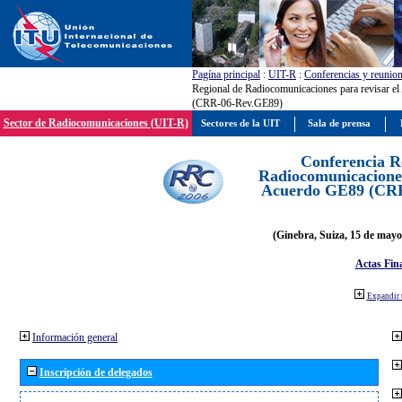
Pagína principal
:
UIT-R
:
Conferencias y reunio
Regional de Radiocomunicaciones para revisar e
(CRR-06-Rev.GE89)
Sector de Radiocomunicaciones (UIT-R)
Sectores de la UIT
Sala de prensa
Conferencia R
Radiocomunicaciones
Acuerdo GE89 (CR
(Ginebra, Suiza, 15 de mayo
Actas Fina
Expandir 
Información general
Inscripción de delegados