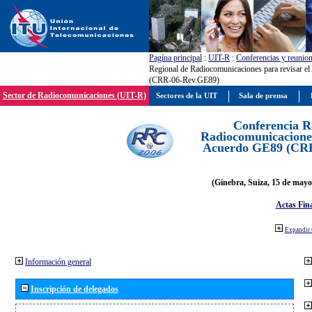
Pagína principal
:
UIT-R
:
Conferencias y reunio
Regional de Radiocomunicaciones para revisar e
(CRR-06-Rev.GE89)
Sector de Radiocomunicaciones (UIT-R)
Sectores de la UIT
Sala de prensa
Conferencia R
Radiocomunicaciones
Acuerdo GE89 (CR
(Ginebra, Suiza, 15 de mayo
Actas Fina
Expandir 
Información general
Inscripción de delegados