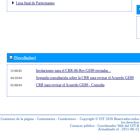
Lista final de Participantes
[Newsflashes]
Invitaciones para el CRR-06-Rev.GE89 enviadas...
21/06/05
Segunda consultación sobre la CRR para revisar el Acuerdo GE89
04/10/04
CRR para revisar el Acuerdo GE89 - Consulta
02/08/04
Comienzo de la página
-
Comentarios
-
Contáctenos
-
Copyright © UIT 2026
Reservados todos
los derechos
Contacto público :
Coordenador Web del UIT-R
Actualizado el : 2011-06-15