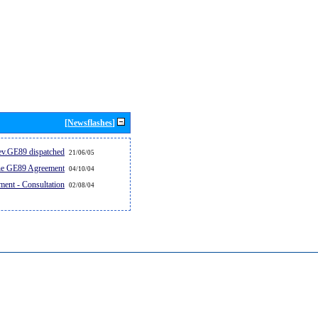
[Newsflashes]
v.GE89 dispatched...
21/06/05
the GE89 Agreement
04/10/04
ent - Consultation
02/08/04