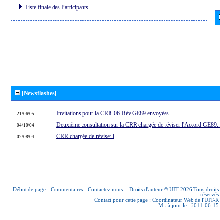
Liste finale des Participants
[Newsflashes]
Invitations pour la CRR-06-Rév.GE89 envoyées...
21/06/05
Deuxième consultation sur la CRR chargée de réviser l'Accord GE89..
04/10/04
CRR chargée de réviser l
02/08/04
Début de page
-
Commentaires
-
Contactez-nous
-
Droits d'auteur © UIT 2026
Tous droits
réservés
Contact pour cette page :
Coordinateur Web de l'UIT-R
Mis à jour le : 2011-06-15