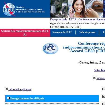
Page principale
:
UIT-R
:
Conférences et réunion
régionale des radiocommunications chargée de ré
GE89 (CRR-06-Rev.GE89)
Secteur des radiocommunications (UIT-
Secteurs de l'UIT
Salle de presse
E
R)
Conférence rég
radiocommunications ch
´Accord GE89 (CR
(Genève, Suisse, 15 ma
Actes fin
Afficher 
Information générale
Enregistrement des délégués