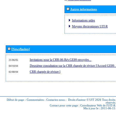
Autres informations
Informations utiles
Moyens électroniques UIT-R
[Newsflashes]
Invitations pour la CRR-06-Rév.GE89 envoyées...
21/06/05
Deuxième consultation sur la CRR chargée de réviser l'Accord GE89..
04/10/04
CRR chargée de réviser l
02/08/04
Début de page
-
Commentaires
-
Contactez-nous
-
Droits d'auteur © UIT 2026
Tous droits
réservés
Contact pour cette page :
Coordinateur Web de l'UIT-R
Mis à jour le : 2011-06-15