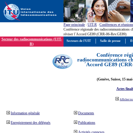
Page principale
:
UIT-R
:
Conférences et réunion
Conférence régionale des radiocommunications c
réviser l´Accord GE89 (CRR-06-Rev.GE89)
Secteur des radiocommunications (UIT-
Secteurs de l'UIT
Salle de presse
E
R)
Conférence régi
radiocommunications cha
´Accord GE89 (CRR
(Genève, Suisse, 15 mai
Actes final
Afficher to
Information générale
Documents
Enregistrement des délégués
Publications
Activités connexes