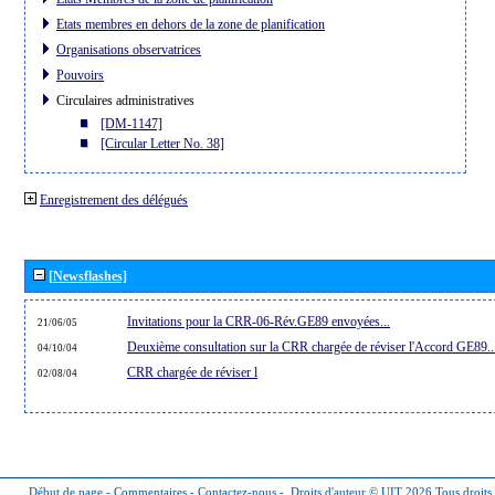
Etats membres en dehors de la zone de planification
Organisations observatrices
Pouvoirs
Circulaires administratives
[DM-1147]
[Circular Letter No. 38]
Enregistrement des délégués
[Newsflashes]
Invitations pour la CRR-06-Rév.GE89 envoyées...
21/06/05
Deuxième consultation sur la CRR chargée de réviser l'Accord GE89..
04/10/04
CRR chargée de réviser l
02/08/04
Début de page
-
Commentaires
-
Contactez-nous
-
Droits d'auteur © UIT 2026
Tous droits