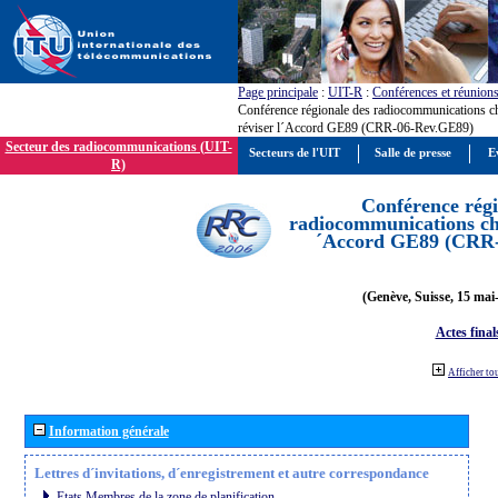
Page principale
:
UIT-R
:
Conférences et réunion
Conférence régionale des radiocommunications c
réviser l´Accord GE89 (CRR-06-Rev.GE89)
Secteur des radiocommunications (UIT-
Secteurs de l'UIT
Salle de presse
E
R)
Conférence régi
radiocommunications cha
´Accord GE89 (CRR
(Genève, Suisse, 15 mai
Actes final
Afficher to
Information générale
Lettres d´invitations, d´enregistrement et autre correspondance
Etats Membres de la zone de planification